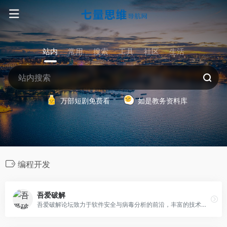
站内
常用
搜索
工具
社区
生活
万部短剧免费看
如是教务资料库
编程开发
吾爱破解
吾爱破解论坛致力于软件安全与病毒分析的前沿，丰富的技术版块交相辉映，由无数热衷于软件加密解密及反病毒爱好者共同维护。