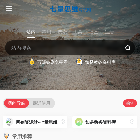
站内
常用
搜索
工具
社区
生活
万部短剧免费看
如是教务资料库
我的导航
最近使用
编辑
网创资源站-七量思维
如是教务资料库
常用推荐