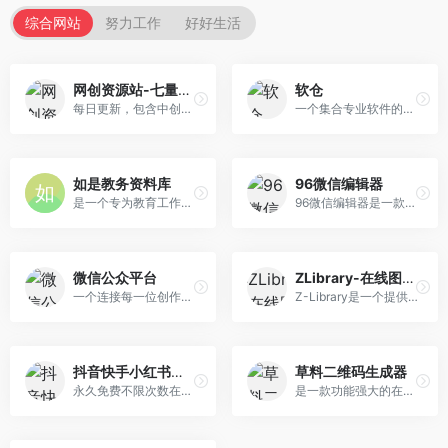
综合网站
努力工作
好好生活
网创资源站-七量思维
软仓
每日更新，包含中创网，福缘网，冒泡网的网创资源，还有教程，软件，游戏，源码等资源！
一个集合专业软件的导航网站，免费下载供学习使用。
如是教务资料库
96微信编辑器
是一个专为教育工作者设计的综合性在线平台，旨在为广大教师提供丰富、专业、便捷的教务资源。
96微信编辑器是一款专业强大的微信公众平台在线编辑排版工具,96微信编辑器提供手机预览功能,让用户在微信图文文章内容排版,文本编辑,素材编辑上更加方便,在线免费使用的微信公众号编辑器。
微信公众平台
ZLibrary-在线图书馆
一个连接每一位创作者、商家与用户的强大数字生态。
Z-Library是一个提供免费电子书资源的在线图书馆网站，拥有丰富的资源和强大的检索功能。
抖音快手小红书去水印
草料二维码生成器
永久免费不限次数在线视频去水印工具，支持抖音、快手、小红书等平台视频无水印下载，图片无水印下载，一键去除图片视频水印，快速批量下载高清视频和图片。
是一款功能强大的在线二维码制作与管理工具。