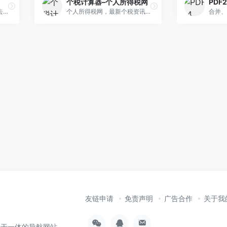
个税计算器–个人所得税网
永久免费不限次数在线视频去水印工具，支持抖音、快手、小红书等平台视频无水印下载，图片无水印下载，一键去除图片视频水印，快速批量下载高清视频和图片。
个人所得税网，最新个税资讯平台，您的个税管理专家！
友链申请
免责声明
广告合作
关于我
讯于一体的导航网站，