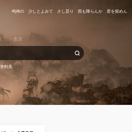
鸣神の 少しとよみて さし昙り 雨も降らんか 君を留めん
区
生活
务资料库