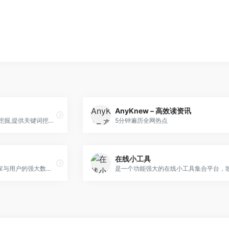
AnyKnew – 高效读资讯
5118通过对排名各类大数据挖掘,提供关键词挖掘,行业词库,站群权重监控,关键词排名监控,指数词,流量词挖掘工具等排名工作人员必备百度站长工具平台。
5分钟遍历全网热点
在线小工具
一个连接每一位创作者、商家与用户的强大数字生态。