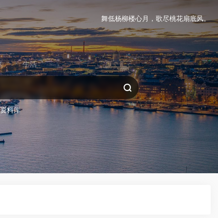
舞低杨柳楼心月，歌尽桃花扇底风。
区
生活
务资料库