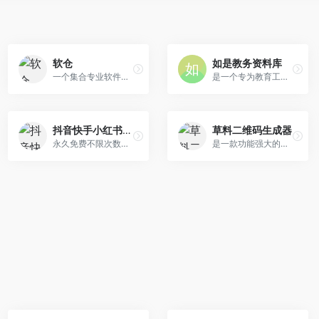
软仓
如是教务资料库
一个集合专业软件的导航网站，免费下载供学习使用。
是一个专为教育工作者设计的综合性在线平台，旨在为广大教师提供丰富、专业、便捷的教务资源。
抖音快手小红书去水印
草料二维码生成器
永久免费不限次数在线视频去水印工具，支持抖音、快手、小红书等平台视频无水印下载，图片无水印下载，一键去除图片视频水印，快速批量下载高清视频和图片。
是一款功能强大的在线二维码制作与管理工具。