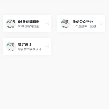
96微信编辑器
微信公众平台
96微信编辑器是一款专业强大的微信公众平台在线编辑排版工具,96微信编辑器提供手机预览功能,让用户在微信图文文章内容排版,文本编辑,素材编辑上更加方便,在线免费使用的微信公众号编辑器。
一个连接每一位创作者、商家与用户的强大数字生态。
稿定设计
综合性的在线设计平台，专注于为用户提供便捷、高效的设计服务。