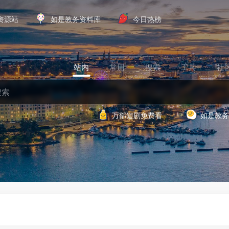
资源站
如是教务资料库
今日热榜
站内
常用
搜索
工具
社
万部短剧免费看
如是教